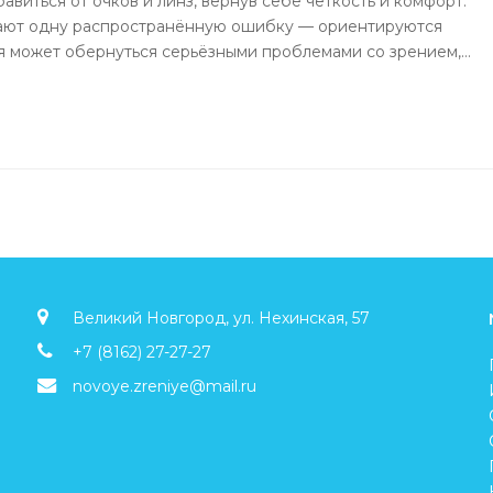
виться от очков и линз, вернув себе четкость и комфорт.
лают одну распространённую ошибку — ориентируются
я может обернуться серьёзными проблемами со зрением,…
Великий Новгород, ул. Нехинская, 57
+7 (8162) 27-27-27
novoye.zreniye@mail.ru