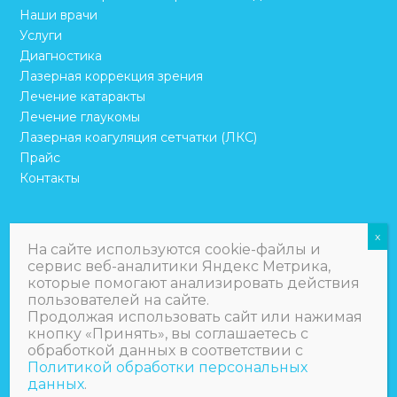
Наши врачи
Услуги
Диагностика
Лазерная коррекция зрения
Лечение катаракты
Лечение глаукомы
Лазерная коагуляция сетчатки (ЛКС)
Прайс
Контакты
На сайте используются cookie-файлы и
Copyright
ООО «А-текс»
2026
сервис веб-аналитики Яндекс Метрика,
Политика обработки персональных данных
которые помогают анализировать действия
пользователей на сайте.
Имеются противопоказания.
Продолжая использовать сайт или нажимая
кнопку «Принять», вы соглашаетесь с
Необходима консультация
обработкой данных в соответствии с
Политикой обработки персональных
данных
.
специалиста.